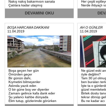
Nakış nakış bakarmısın sanata
Her çeşiti eşitle
Çatılara kadar ulaşmış
Nerde ihtiyaçlı v
Yaparken bu ustalığı
DEVAMINI OKU
DEV
BOŞA HARCAMA DAKİKANI
AH O GÜNLER
11.04.2019
11.04.2019
Boşa geçen her gün
Ne güzel eski anı
Ömürden geçer
öyle değilmi?
Bir günün dahi,
Tam 30 yıl olmuş
Kıymetini bilmeyenler
ben buraları terk
Aslında yazık eder.
İşte ta o günlerd
O bir güne boş ver diyenler
güzel memleketi
Zamanı gelince kafa dank eder
Birtek dostu ta
Şu yalancı kahbe dünyada
tekrar dönüp gel
Elim tutup, gözlerimde görürken
Bu ne kadar acı 
Şu dizlerim varya şu dizler
Yaktı,yaktı benim