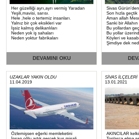
Her güzelliği ayrı,ayrı vermiş Yaradan
Sivas Gürün'den
Yeşili,mavisi, sarısı.
Son hızla geçtik
Hele ,hele o tertemiz insanları.
Aman allah Mesu
Yalnız bir çok eksikleri var
Sanki bir Allahın
İşsiz kalmış delikanlıları
Bu yollardan geç
Neden yok iş sahaları
Bu yollar üzerin
Neden yoktur fabrikaları
Köyleri ve kasab
Şimdiye dek ned
DEVAMINI OKU
DEV
UZAKLAR YAKIN OLDU
SİVAS İLÇELERİ
11.04.2019
13.01.2021
Özlemişsen eğerki memleketini
AKINCILAR kelkit 
İnsan oğlu artık gerçek kuş misali
Tonlarca elma,şe