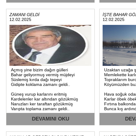
Evladın babaya 
Bu gençlerimize 
Memleket aşkını 
ZAMANI GELDİ
İŞTE BAHAR G
12.02.2025
12.02.2025
Özpınar çağlamış
Artık yeter uyan
Bu memleket biz
Doğduğumuz yere
Kışın gidip gurbe
Bahar geldi yur
Toprak kokusuna 
Eski zorlukları aş
Şair:Süleyman Ö
Açmış yine bizim dağın gülleri
Uzaktan uzağa ş
[12:13, 25.05.2
Bahar geliyormuş vermiş müjdeyi
Memlekette karlı
Süslemiş kırda dağı tepeyi
Topraklarım bur
Gidipte koklama zamanı geldi..
Köyümüzden buzl
Güneş vurup karlarını eritmiş
Hava soğuk oda
Kardelenler kar altından gözükmüş
Karlar öbek öbe
Naruzları ker taraftan gözükmüş
Fırtına balkonda 
Varıpta toplama zamanı geldi..
Bunca kış ardın
DEVAMINI OKU
DEV
Kış boyu kaldık apartman içinde