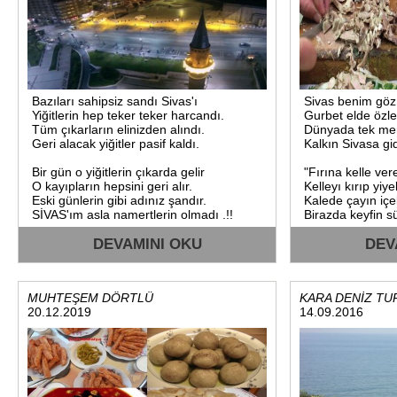
Evet ben SİVAS'lıyım....!
Hemde Gürün ilçesinden.
Ta 43 yıl önceden,
İstanbul'a yerleştim.
Ama hiç istanbul'luyum demedim.
Ben memlketimin ismini gururla
söyledim.
Bazıları sahipsiz sandı Sivas'ı
Sivas benim gö
Bulunduğu şehri memleketi olarak
Yiğitlerin hep teker teker harcandı.
Gurbet elde özle
görenler?
Tüm çıkarların elinizden alındı.
Dünyada tek me
Öyle mutlu oluyorsa yine söylesinler.
Geri alacak yiğitler pasif kaldı.
Kalkın Sivasa gi
Ama asla ve asla ..!
Ata yurdunu hor görmesinler.
Bir gün o yiğitlerin çıkarda gelir
"Fırına kelle ver
Ata yurdunu erkekçe,
O kayıpların hepsini geri alır.
Kelleyı kırıp yiye
Eveleyip gevelemeden,
Eski günlerin gibi adınız şandır.
Kalede çayın içe
Söylesinler mertçe...!
SİVAS'ım asla namertlerin olmadı .!!
Birazda keyfin s
Süleyman Özpınar.
DEVAMINI OKU
DEV
10.11.2016.Perşembe.
MUHTEŞEM DÖRTLÜ
KARA DENİZ T
20.12.2019
14.09.2016