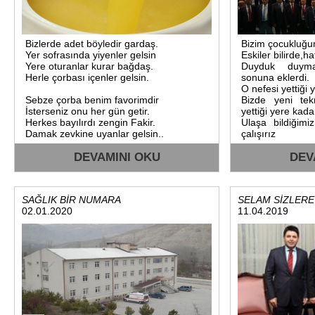
Bizlerde adet böyledir gardaş.
Bizim çocukluğum
Yer sofrasında yiyenler gelsin
Eskiler bilirde,ha
Yere oturanlar kurar bağdaş.
Duyduk duyma
Herle çorbası içenler gelsin.
sonuna eklerdi.
O nefesi yettiği 
Sebze çorba benim favorimdir
Bizde yeni tek
İsterseniz onu her gün getir.
yettiği yere kada
Herkes bayılırdı zengin Fakir.
Ulaşa bildiğim
Damak zevkine uyanlar gelsin..
çalışırız
DEVAMINI OKU
DEV
SAĞLIK BİR NUMARA
SELAM SİZLERE
02.01.2020
11.04.2019