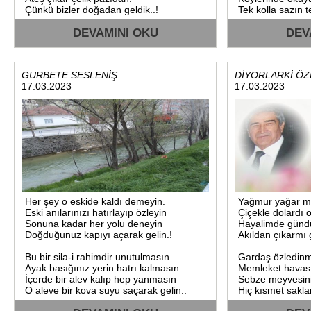
Çünkü bizler doğadan geldik..!
Tek kolla sazın 
DEVAMINI OKU
DEV
GURBETE SESLENİŞ
DİYORLARKİ ÖZ
17.03.2023
17.03.2023
Her şey o eskide kaldı demeyin.
Yağmur yağar mi
Eski anılarınızı hatırlayıp özleyin
Çiçekle dolardı 
Sonuna kadar her yolu deneyin
Hayalimde gündü
Doğduğunuz kapıyı açarak gelin.!
Akıldan çıkarmı g
Bu bir sila-i rahimdir unutulmasın.
Gardaş özledin
Ayak basığınız yerin hatrı kalmasın
Memleket havas
İçerde bir alev kalıp hep yanmasın
Sebze meyvesini
O aleve bir kova suyu saçarak gelin..
Hiç kısmet saklar