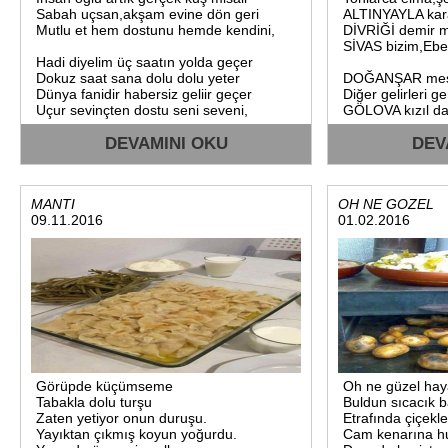
Sabah uçsan,akşam evine dön geri
ALTINYAYLA kara
Mutlu et hem dostunu hemde kendini,
DİVRİĞİ demir ma
SİVAS bizim,Ebed
Hadi diyelim üç saatın yolda geçer
Dokuz saat sana dolu dolu yeter
DOĞANŞAR meşhur
Dünya fanidir habersiz geliir geçer
Diğer gelirleri g
Uçur sevinçten dostu seni seveni,
GÖLOVA kızıl dağ
Ay çiçeği ve tar
DEVAMINI OKU
SİVAS bizim,İlçel
DEV
MANTI
OH NE GOZEL
09.11.2016
01.02.2016
Görüpde küçümseme
Oh ne güzel hay
Tabakla dolu turşu
Buldun sıcacık 
Zaten yetiyor onun duruşu.
Etrafında çiçekle
Yayıktan çıkmış koyun yoğurdu.
Cam kenarına hu