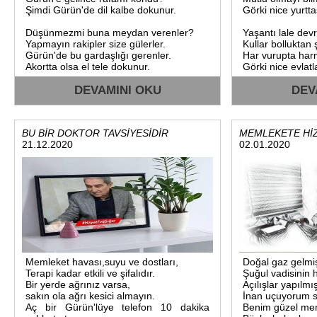
Şimdi Gürün'de dil kalbe dokunur.
Görki nice yurtta
Düşünmezmi buna meydan verenler?
Yaşantı lale devri
Yapmayın rakipler size gülerler.
Kullar bolluktan ş
Gürün'de bu gardaşlığı gerenler.
Har vurupta har
Akortta olsa el tele dokunur.
Görki nice evlatl
DEVAMINI OKU
DEV
BU BİR DOKTOR TAVSİYESİDİR
MEMLEKETE Hİ
21.12.2020
02.01.2020
Memleket havası,suyu ve dostları,
Doğal gaz gelmi
Terapi kadar etkili ve şifalıdır.
Şuğul vadisinin hi
Bir yerde ağrınız varsa,
Açılışlar yapılmı
sakın ola ağrı kesici almayın.
İnan uçuyorum s
Aç bir Gürün'lüye telefon 10 dakika
Benim güzel me