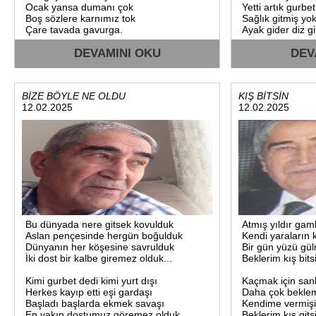
Yaşlısından ergen gence
Didişme başladı
Ocak yansa dumanı çok
Yetti artık gurbet
Baştan sona sekiz hece
Aslında o günler
Boş sözlere karnımız tok
Sağlık gitmiş yok
Şiir ile neler söyler.
Çok fazla doyun
Çare tavada gavurga.
Ayak gider diz g
Özpınarın saklı yanı
Gir sayfama onu tanı
Ülkemi okumuş b
Hava serin balkon temiz
DEVAMINI OKU
Sabır hele günü
DEV
Dostu için verir canı
İki sene gidip di
Yap tavada akşam yeriz
Dünü say bu gün
Cana neler neler söyler.
O kağıt her yerd
Canı çekeni bekleriz
Günler biter me
Şair: Süleyman ÖZPINAR Şiirinhası.
Tahtaya bir çivi
Gelbe masada gavurga.
Ne söylesem Naz
29,05.2025.
BİZE BÖYLE NE OLDU
KIŞ BİTSİN
Demli sıcak çay yanında
Araba var yakıt 
12.02.2025
12.02.2025
Her çeşit çerez olsada
Kalp bırakmaz g
Motoru kapıda t
Ceviz ile dut varsada
İstek arzu bend
Özpınar derdiki
İlle tabakta gavurga.
Kokusu burnumd
Basılan dalları 
Çoluk çocuklar gelince
Teller dursa sa
Hafta sonu bir eğlence
Şair: Süleyman
Çedeneyi kat içine
Aha şurda beş g
02.11.2024.
Yine tavada gavurga.
Tüm dostlarım k
Gavurgadır onun adı
Yaz ateşi bizi sa
Özpınardan özlem tadı
Bekle desem yaz 
Eski tatlar orda kaldı
Bize tavada gavurga.
Uzat desem elin
Bu dünyada nere gitsek kovulduk
Atmış yıldır gaml
Şair:Süleyman ÖZPINAR
Ben yanmışım h
Aslan pençesinde hergün boğulduk
Kendi yaraların 
Şiirin hası. 12.11.2024.
Başka mekan g
Dünyanın her köşesine savrulduk
Bir gün yüzü gü
Ben göresemde 
İki dost bir kalbe giremez olduk...
Beklerim kış bits
Bayram bitip sey
Kimi gurbet dedi kimi yurt dışı
Kaçmak için san
Haziranın sonu g
Herkes kayıp etti eşi gardaşı
Daha çok bekle
Vallah artık can t
Başladı başlarda ekmek savaşı
Kendime vermişi
Dik yokuş düz fa
En yakın dostumuz göremez olduk.
Beklerim kış gits