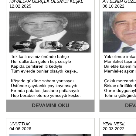
HAYALLAR GERÇEK OLSAYDI KEŞKE
AH BENİM GÜZ
Özlemle hayal kurduk köyümle
12.02.2025
08.10.2022
Halı gibi yeşillerin üstünde
Çocukça hoplama zamanı geldi..
Arıları uyanmış çiçek peşinde
Her gece görüyom artık düşümde
Tek katlı evimiz önünde bahçe
Yok elimde imkan
Tüm derdini yazsam şiir köşemde
Her dallardan gelen kuş sesiyle
Memleket taşına
Kapıda çemkiren iti kediyle
Bir elde kalemim 
Anılar saklama zamanı geldi..
Tüm evlerde bunlar olsaydı keşke..
Memleket aşkını
Köşede güzüne sobam yansaydı
Çakılı mercandır,
Üstünde çaydanlık çay kaynasaydı
Birkaç dörtlükler
Özpınar çok uzak olsada yollar
Fırında patates ,kestane patlasaydı
Gurur duygusuyl
Hep beraber oturup yenseydi keşke.
Tohma göleğinde
Sılaya varıpta açılsa kollar
DEVAMINI OKU
Memleket sevdas
DEV
Depremler gördü sarsıldı dostlar
Çare ararım tüm
Sevdasına yanıp
Dostları yoklama zamanı geldi..
Beynimde derdin
UNUTTUK
YENİ NESİL
s.özp.
04.06.2026
20.03.2022