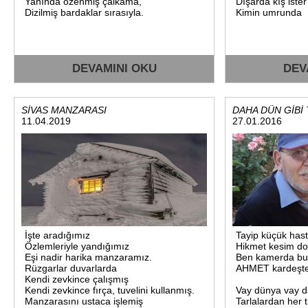
Yanında özenmiş çalkama,
Dışarda kış ister 
Dizilmiş bardaklar sırasıyla.
Kimin umrunda
DEVAMINI OKU
DEV
SİVAS MANZARASI
DAHA DÜN GİBİ
11.04.2019
27.01.2016
İşte aradığımız
Tayip küçük hast
Özlemleriyle yandığımız
Hikmet kesim do
Eşi nadir harika manzaramız.
Ben kamerda bunl
Rüzgarlar duvarlarda
AHMET kardeşte b
Kendi zevkince çalışmış
Kendi zevkince fırça, tuvelini kullanmış.
Vay dünya vay d
Manzarasını ustaca işlemiş
Tarlalardan her t