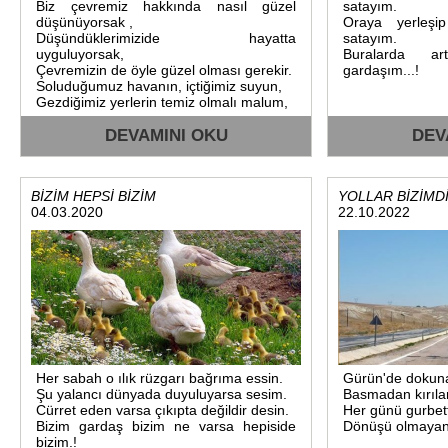
Biz çevremiz hakkında nasıl güzel
satayım.
düşünüyorsak ,
Oraya yerleşi
Düşündüklerimizide hayatta
satayım.
uyguluyorsak,
Buralarda ar
Çevremizin de öyle güzel olması gerekir.
gardaşım...!
Soluduğumuz havanın, içtiğimiz suyun,
Gezdiğimiz yerlerin temiz olmalı malum,
Buda bizim sağlığımıza verdiğimiz önemi
belirtir.
DEVAMINI OKU
DEV
Bunları nisbeten yapıyor ve
uyguladığımızı sanırım
Sularımızın bol olması bizim
BİZİM HEPSİ BİZİM
YOLLAR BİZİMD
topraklarımızın
04.03.2020
22.10.2022
Diğer ilçeler arasında değerinin yüksek
olması anlamına gelir.
Gelecekte su kavgaları su krizleri hattâ
Bazı çıkacak savaşların su savaşları
olabilir
Doğal kaynaklarımızın en önemlilerinden
Biri olan sularımızın korunması,
Bizim asli görevlerimiz olmalıydı.
Ne yazıkki işte biz o görevimizi hakkıyla
yapamadık".
Bu hatada,daha önceki mülki amirlerimiz,
Her sabah o ılık rüzgarı bağrıma essin.
Gürün'de dokunan
Ve o zamandaki üyüklerimizin .
Şu yalancı dünyada duyuluyarsa sesim.
Basmadan kırılan
Kendi topraklarımızdan çıkan
Cürret eden varsa çıkıpta değildir desin.
Her günü gurbette
sularımızın,
Bizim gardaş bizim ne varsa hepiside
Dönüşü olmayan y
İlk kullanma hakkını dahi alamamışlar
bizim.!