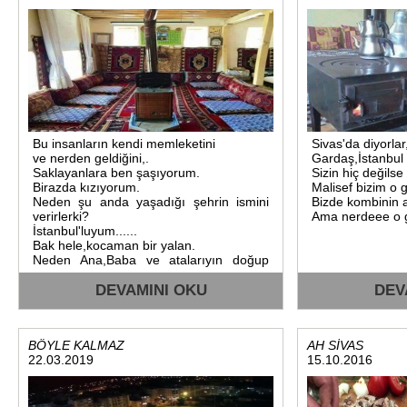
Bu insanların kendi memleketini
Sivas'da diyorla
ve nerden geldiğini,.
Gardaş,İstanbul
Saklayanlara ben şaşıyorum.
Sizin hiç değilse
Birazda kızıyorum.
Malisef bizim o 
Neden şu anda yaşadığı şehrin ismini
Bizde kombinin a
verirlerki?
Ama nerdeee o g
İstanbul'luyum......
Bak hele,kocaman bir yalan.
Neden Ana,Baba ve atalarıyın doğup
büyüdüğü.
ve senide oralardan alıp götürdüğü.
DEVAMINI OKU
DEV
Memleketiyin ismini vermiyorsun?
Neden utanıyorsun?
Küçükmü görüyorsun?
BÖYLE KALMAZ
AH SİVAS
Halbuki bizim Türkiye'mizin,
22.03.2019
15.10.2016
Hiç bir köşesi utanılacak bir yer değildir.
"Her köşesi benim göz bebeğimdir..
Ben nasıl utanırım memleketimden.?
Hemde ezilip büzülürüm ismini verirken.?