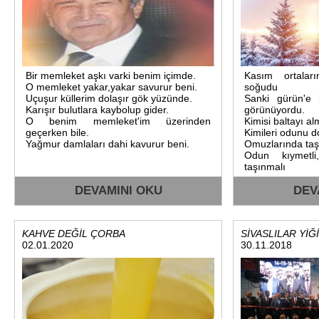
Bir memleket aşkı varki benim içimde.
Kasım ortalar
O memleket yakar,yakar savurur beni.
soğudu
Uçuşur küllerim dolaşır gök yüzünde.
Sanki gürün'e 
Karışır bulutlara kaybolup gider.
görünüyordu.
O benim memleket'im üzerinden
Kimisi baltayı a
geçerken bile.
Kimileri odunu d
Yağmur damlaları dahi kavurur beni.
Omuzlarında taşı
Odun kıymetli,
taşınmalı
DEVAMINI OKU
DEV
KAHVE DEĞİL ÇORBA
SİVASLILAR Yİ
02.01.2020
30.11.2018