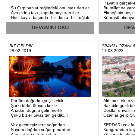
Başkalarına vermekte sakınca
Hayatın gerçekler
duymamışlar.
Şu Çırpınan yüreğimdeki onulmaz dertler
Bu millet ne yaps
Malisef geleceği fazla düşünmemişler
Ava giden tazı ,kapıda haykıran itler
Ekmeğinin peşine
Son pişmanlık fayda etmez.
Her kaya başında bir kuzu bir oğlak
Köprüsü olmayan 
O hakkı almaya çalışsakta artık güç
meler
yetmez".
Bizim gardaş bizim ne varsa hepiside
DEVAMINI OKU
DEV
Bari elimizde kalanlar varsa bunu
bizim.!
görelim,
Kalanların kıymetini bilelim
Kayseri'den malatya'ya varana kadar.
Sevgili Gürün’lü hemşerilerim..!
BİZ GELDİK
SİVASLI OZANL
Bu hudutlar arasında Gürün ilçe'miz var
28.02.2019
17.03.2023
Bizim bütün ecdadımız bu toprakta yatar
Bizim gardaş onlarda bizim hepisi
Süleyman Özpınar..
bizim...!
30.03.2017.Perşbe.
Bir kısmı alıntı.
Parfüm doğadan,yeşil kekik.
Aldı sazı ele oz
Şarkı türkü ötüşen keklik.
Saz dile geldi b
Anadan doğma gelir mertik.
Dostlar ehvalini
Çükü bizler Sivas'tan geldik...!
Ozanlar gelip Si
Vaz geçmeyiz tere yağından.
SERDARİ çok fak
Suyum dağdan soğur pınardan.
Kangırandan kayı
Ateş çıkar çelik pazıdan.
Köylerinde oku