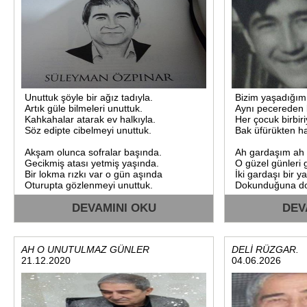
Şair.Süleyman
Özpınar.28.03.2023.Şiirinhası.
Unuttuk şöyle bir ağız tadıyla.
Bizim yaşadığımız
Artık güle bilmeleri unuttuk.
Aynı pecereden 
Kahkahalar atarak ev halkıyla.
Her çocuk birbiri
Söz edipte cibelmeyi unuttuk.
Bak üfürükten ha
Akşam olunca sofralar başında.
Ah gardaşım ah a
Gecikmiş atası yetmiş yaşında.
O güzel günleri 
Bir lokma rızkı var o gün aşında
İki gardaşı bir y
Oturupta gözlenmeyi unuttuk.
Dokunduğuna dok
DEVAMINI OKU
DEV
AH O UNUTULMAZ GÜNLER
DELİ RÜZGAR.
21.12.2020
04.06.2026