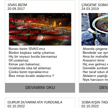
SİVAS BİZİM
ÇİNGENE SOBAS
20.09.2017
24.03.2019
Burası bizim SİVAS'ımız
Ahanda çingene
Bizden başkası sahip çıkamaz.
Bendede var ayn
Hiç bir soysuz burda barınamaz
Ama bir mahalleni
Dil uzatamaz.
Arasanın birisi
Kimse yan bakamaz,
Hiç eve gelmez e
Uzaktanda olsa laf atılamaz.
Genelde sonbah
Çünkü bizim topraklarımız.
Her taraf odun d
Bize miras bıraktı atalarımız.!!
Ablaların yaptığ
Niye harcasın mu
Sarar sarmasını
DEVAMINI OKU
Doldurur dolmas
DEV
GURUR DUYARIM ATA YURDUMLA
SOBA KIŞIN TAD
02.10.2022
02.10.2022