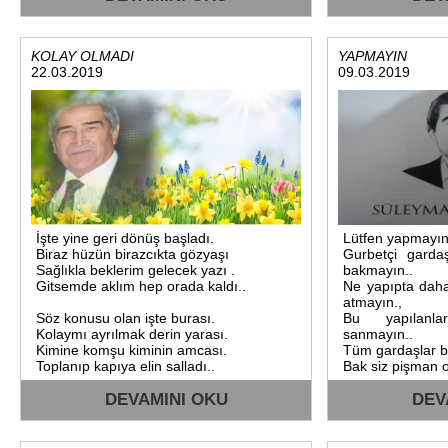
KOLAY OLMADI
YAPMAYIN
22.03.2019
09.03.2019
İşte yine geri dönüş başladı.
Lütfen yapmayın
Biraz hüzün birazcıkta gözyaşı
Gurbetçi gardaş
Sağlıkla beklerim gelecek yazı .
bakmayın..
Gitsemde aklım hep orada kaldı..
Ne yapıpta daha
atmayın.,
Söz konusu olan işte burası.
Bu yapılanla
Kolaymı ayrılmak derin yarası.
sanmayın..
Kimine komşu kiminin amcası.
Tüm gardaşlar b
Toplanıp kapıya elin salladı..
Bak siz pişman 
Bu insanlar 
DEVAMINI OKU
yurduna.
DEV
Sila-i Rahim deyi