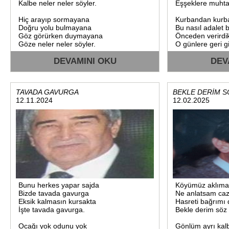
Kalbe neler neler söyler.
Eşşeklere muhta
Hiç arayıp sormayana
Kurbandan kurba
Doğru yolu bulmayana
Bu nasıl adalet 
Göz görürken duymayana
Önceden verirdi
Göze neler neler söyler.
O günlere geri 
Ehiline cahiline
DEVAMINI OKU
Her aile etlik to
DEV
Yeni damat gelin’ine
Şimdi rafta görü
Al sazıda vur teline
Doğal sütü bakır
Saza neler neler söyler.
Şimdi rüyasınd
TAVADA GAVURGA
BEKLE DERİM 
Bahar gelir çiçeğine
12.11.2024
12.02.2025
Yerde canlı böceğine
Hele gel oturda 
O sımsıcak güneş ile
Somun değil art
Yaza neler neler söyler.
Kundura yerine ç
Söylediği kökten yalan
Gülünecek hale 
Rüzgar değil sanki talan
Bir sıcacık kalbi kıran
Senelerce lale d
Söze neler neler söyler.
Bu devran hep b
Hep kendini ulu gören
Bir gün su kesild
Sefil başa çorap ören
Zamanla bunları
Ayaklardan önce giden
Dize neler neler söyler.
Çöplerde sepetl
Bunu herkes yapar sajda
Köyümüz aklıma 
Kimliğinde gürün yazar
O ekmekler bizde
Bizde tavada gavurga
Ne anlatsam caz
Hele bir sor neleri var
Bunu yapan kims
Eksik kalmasın kursakta
Hasreti bağrımı 
Bir kefenle birtek mezar
Biz bu günleri h
İşte tavada gavurga.
Bekle derim söz
Kadere gör neler söyler.
Mübarek bayramdan önce
Müsriflikler aldı
Ocağı yok odunu yok
Gönlüm ayrı kal