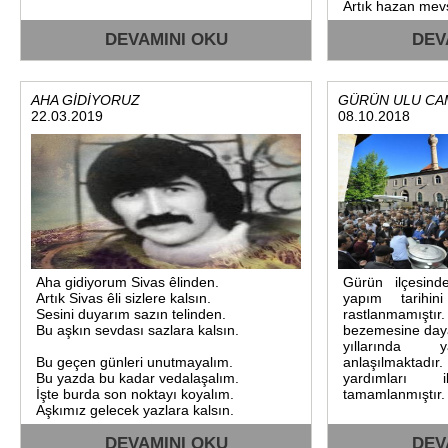
Çünkü hep o topr
Artık hazan mev
Ecdadı aile büyük
Yapraklar sarardı
Nasıl unutsun ?
DEVAMINI OKU
Yeşil çimler ü
DEV
Güzel bir h
oluştu.
sevinmezki?
Artık kış geleceğ
Hayırlı olsun .
Sağ selamet Eylü
Kutluyor
AHA GİDİYORUZ
GÜRÜN ULU CA
herkesi,herkesler
22.03.2019
08.10.2018
Bu aralarda bir
Bitti bitti artık 
Çıkmış sokaklard
Gürünün delisi.
Ne kadar çok se
Süleyman Özpın
Hası.
Aha gidiyorum Sivas êlinden.
Gürün ilçesin
Artık Sivas êli sizlere kalsın.
yapım tarihini
Sesini duyarım sazın telinden.
rastlanmamıştır
Bu aşkın sevdası sazlara kalsın.
bezemesine daya
yıllarında y
Bu geçen günleri unutmayalım.
anlaşılmaktad
Bu yazda bu kadar vedalaşalım.
yardımları
İşte burda son noktayı koyalım.
tamamlanmıştır.
Aşkımız gelecek yazlara kalsın.
DEVAMINI OKU
DEV