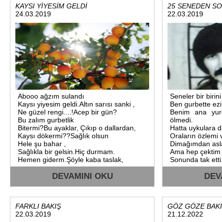
KAYSI YİYESİM GELDİ
25 SENEDEN S
24.03.2019
22.03.2019
Abooo ağzım sulandı
Seneler bir birin
Kaysı yiyesim geldi.Altın sarısı sanki ,
Ben gurbette ezi
Ne güzel rengi....!Acep bir gün?
Benim ana yur
Bu zalım gurbetlik
ölmedi.
Bitermi?Bu ayaklar, Çıkıp o dallardan,
Hatta uykulara d
Kaysı dökermi??Sağlık olsun
Oraların özlemi 
Hele şu bahar ,
Dimağımdan asla
Sağlıkla bir gelsin.Hiç durmam.
Ama hep çektim i
Hemen giderm.Şöyle kaba taslak,
Sonunda tak etti
Bir hesabettim.
Karar verdim gi
DEVAMINI OKU
DEV
FARKLI BAKIŞ
GÖZ GÖZE BAKI
22.03.2019
21.12.2022