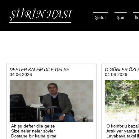
Şiirler
Şair
İl
DEFTER KALEM DİLE GELSE
O GÜNLER ÖZL
04.06.2026
04.06.2026
Ah şu defter dile gelse
O konforlu baza
Size neler neler söyler
Artık yer yatağı
Dostane bir kalbe girse
Lavabaya taksi i